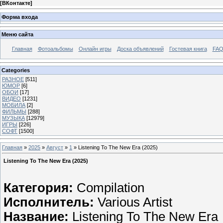
[
ВКонтакте
]
Форма входа
Меню сайта
Главная
Фотоальбомы
Онлайн игры
Доска объявлений
Гостевая книга
FAQ
Categories
РАЗНОЕ
[511]
ЮМОР
[6]
ОБОИ
[17]
ВИДЕО
[1231]
МОБИЛА
[2]
ФИЛЬМЫ
[288]
МУЗЫКА
[12979]
ИГРЫ
[226]
СОФТ
[1500]
Главная
»
2025
»
Август
»
1
» Listening To The New Era (2025)
Listening To The New Era (2025)
Категория:
Compilation
Исполнитель:
Various Artist
Название:
Listening To The New Era