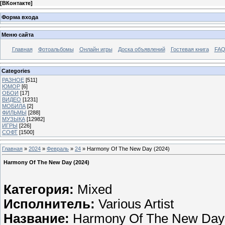
[
ВКонтакте
]
Форма входа
Меню сайта
Главная
Фотоальбомы
Онлайн игры
Доска объявлений
Гостевая книга
FAQ
Categories
РАЗНОЕ
[511]
ЮМОР
[6]
ОБОИ
[17]
ВИДЕО
[1231]
МОБИЛА
[2]
ФИЛЬМЫ
[288]
МУЗЫКА
[12982]
ИГРЫ
[226]
СОФТ
[1500]
Главная
»
2024
»
Февраль
»
24
» Harmony Of The New Day (2024)
Harmony Of The New Day (2024)
Категория:
Mixed
Исполнитель:
Various Artist
Название:
Harmony Of The New Day