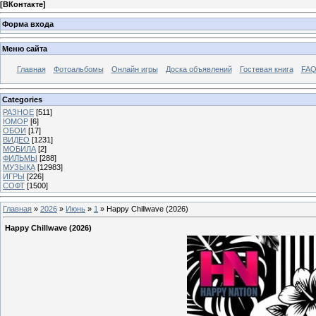
[
ВКонтакте
]
Форма входа
Меню сайта
Главная
Фотоальбомы
Онлайн игры
Доска объявлений
Гостевая книга
FAQ
Categories
РАЗНОЕ
[511]
ЮМОР
[6]
ОБОИ
[17]
ВИДЕО
[1231]
МОБИЛА
[2]
ФИЛЬМЫ
[288]
МУЗЫКА
[12983]
ИГРЫ
[226]
СОФТ
[1500]
Главная
»
2026
»
Июнь
»
1
» Happy Chillwave (2026)
Happy Chillwave (2026)