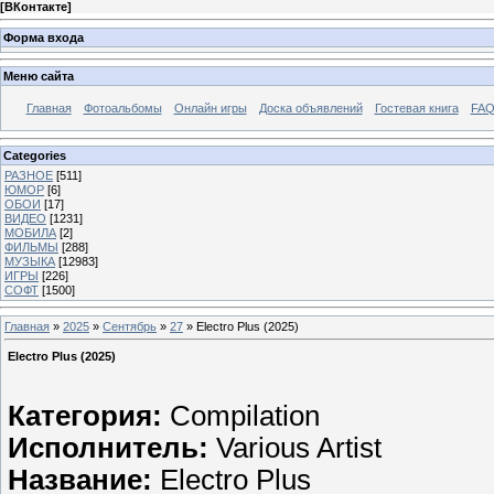
[
ВКонтакте
]
Форма входа
Меню сайта
Главная
Фотоальбомы
Онлайн игры
Доска объявлений
Гостевая книга
FAQ
Categories
РАЗНОЕ
[511]
ЮМОР
[6]
ОБОИ
[17]
ВИДЕО
[1231]
МОБИЛА
[2]
ФИЛЬМЫ
[288]
МУЗЫКА
[12983]
ИГРЫ
[226]
СОФТ
[1500]
Главная
»
2025
»
Сентябрь
»
27
» Electro Plus (2025)
Electro Plus (2025)
Категория:
Compilation
Исполнитель:
Various Artist
Название:
Electro Plus