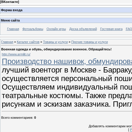
[
ВКонтакте
]
Форма входа
Меню сайта
Главная
Фотоальбомы
Онлайн игры
Доска объявлений
Гостевая книга
FAQ
Главная
»
Каталог сайтов
»
Товары и услуги
»
Прочие товары и услуги
Военная одежда и обувь, обмундирование военное. Обращайтесь!
http://www.armilit.ru/
Производство нашивок, обмундиров
лучший военторг в Москве - Барраку
осуществляется персональный поши
Осуществляем индивидуальный пош
театральные костюмы. Также предла
рисункам и эскизам заказчика. Приг
Всего комментариев
:
0
Добавлять комментарии могу
[
Р