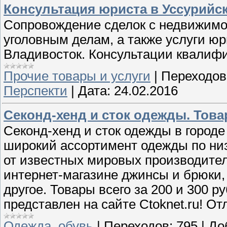
Консультация юриста в Уссурийс
Сопровождение сделок с недвижимо
уголовным делам, а также услуги юр
Владивосток. Консультации квалиф
Прочие товары и услуги
|
Переходов
Перспекти
|
Дата:
24.02.2016
Секонд-хенд и сток одежды. Това
Секонд-хенд и сток одежды в городе
широкий ассортимент одежды по ни
от известных мировых производител
интернет-магазине джинсы и брюки, 
другое. Товары всего за 200 и 300 р
представлен на сайте Ctoknet.ru! О
Одежда, обувь
|
Переходов:
795
|
До