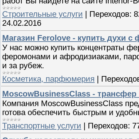
работ Вы найдете на сайте Interior-B
Строительные услуги
|
Переходов:
8
24.02.2016
Магазин Ferolove - купить духи 
У нас можно купить концентраты фе
феромонами и афродизиаками, парф
и за рубеж.
Косметика, парфюмерия
|
Переходо
MoscowBusinessClass - трансфер
Компания MoscowBusinessClass пред
готова обеспечить быстрым и удобн
Транспортные услуги
|
Переходов:
7