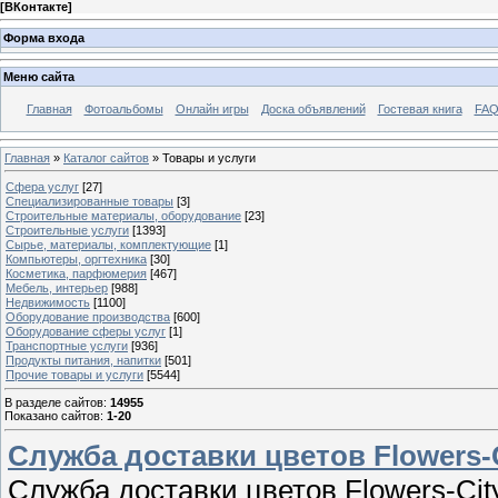
[
ВКонтакте
]
Форма входа
Меню сайта
Главная
Фотоальбомы
Онлайн игры
Доска объявлений
Гостевая книга
FAQ
Главная
»
Каталог сайтов
» Товары и услуги
Cфера услуг
[27]
Специализированные товары
[3]
Строительные материалы, оборудование
[23]
Строительные услуги
[1393]
Сырье, материалы, комплектующие
[1]
Компьютеры, оргтехника
[30]
Косметика, парфюмерия
[467]
Мебель, интерьер
[988]
Недвижимость
[1100]
Оборудование производства
[600]
Оборудование сферы услуг
[1]
Транспортные услуги
[936]
Продукты питания, напитки
[501]
Прочие товары и услуги
[5544]
В разделе сайтов
:
14955
Показано сайтов
:
1-20
Служба доставки цветов Flowers-
Служба доставки цветов Flowers-Cit