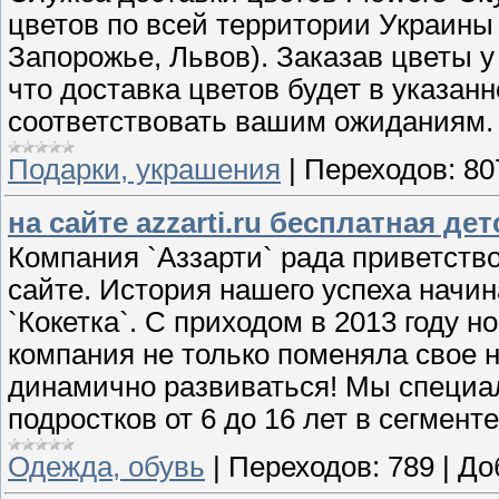
цветов по всей территории Украины 
Запорожье, Львов). Заказав цветы 
что доставка цветов будет в указан
соответствовать вашим ожиданиям.
Подарки, украшения
|
Переходов:
80
на сайте azzarti.ru бесплатная де
Компания `Аззарти` рада приветств
сайте. История нашего успеха начин
`Кокетка`. С приходом в 2013 году н
компания не только поменяла свое н
динамично развиваться! Мы специа
подростков от 6 до 16 лет в сегмент
Одежда, обувь
|
Переходов:
789
|
До