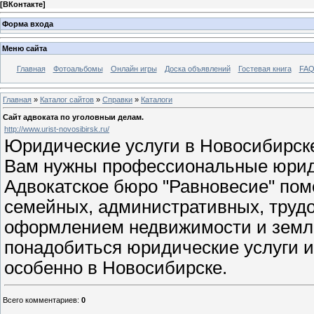
[
ВКонтакте
]
Форма входа
Меню сайта
Главная
Фотоальбомы
Онлайн игры
Доска объявлений
Гостевая книга
FAQ
Главная
»
Каталог сайтов
»
Справки
»
Каталоги
Сайт адвоката по уголовныи делам.
http://www.urist-novosibirsk.ru/
Юридические услуги в Новосибирске
Вам нужны профессиональные юридич
Адвокатское бюро "Равновесие" пом
семейных, административных, трудо
оформлением недвижимости и земли
понадобиться юридические услуги 
особенно в Новосибирске.
Всего комментариев
:
0