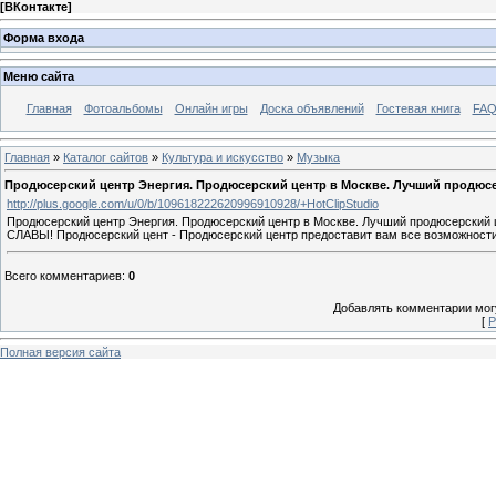
[
ВКонтакте
]
Форма входа
Меню сайта
Главная
Фотоальбомы
Онлайн игры
Доска объявлений
Гостевая книга
FAQ
Главная
»
Каталог сайтов
»
Культура и искусство
»
Музыка
Продюсерский центр Энергия. Продюсерский центр в Москве. Лучший продюсе
http://plus.google.com/u/0/b/109618222620996910928/+HotClipStudio
Продюсерский центр Энергия. Продюсерский центр в Москве. Лучший продюсерский 
СЛАВЫ! Продюсерский цент - Продюсерский центр предоставит вам все возможности 
Всего комментариев
:
0
Добавлять комментарии могу
[
Р
Полная версия сайта