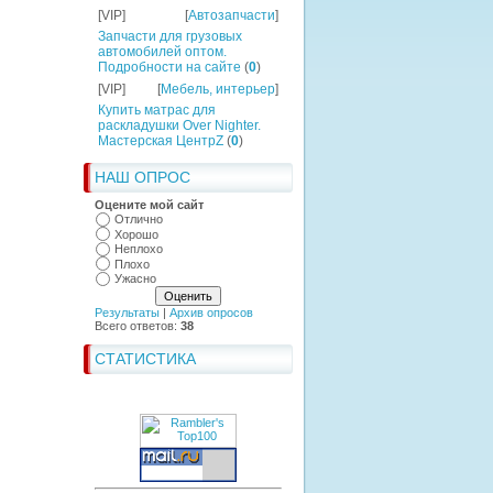
[VIP]
[
Автозапчасти
]
Запчасти для грузовых
автомобилей оптом.
Подробности на сайте
(
0
)
[VIP]
[
Мебель, интерьер
]
Купить матрас для
раскладушки Over Nighter.
Мастерская ЦентрZ
(
0
)
НАШ ОПРОС
Оцените мой сайт
Отлично
Хорошо
Неплохо
Плохо
Ужасно
Результаты
|
Архив опросов
Всего ответов:
38
СТАТИСТИКА