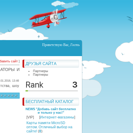
Приветствую Вас
,
Гость
бавить сайт
]
ДРУЗЬЯ САЙТА
МАТОРЫ И
Партнеры
Партнеры
.01.2016, 13:46
нтства, шоу
БЕСПЛАТНЫЙ КАТАЛОГ
NEWS "Добавь сайт бесплатно
и только у нас!"
[VIP]
[
Интернет-магазины
]
Карты памяти MicroSD
оптом. Отличный выбор на
сайте!
(
0
)