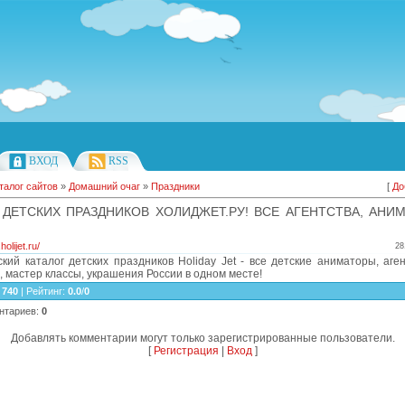
ВХОД
RSS
талог сайтов
»
Домашний очаг
»
Праздники
[
До
 ДЕТСКИХ ПРАЗДНИКОВ ХОЛИДЖЕТ.РУ! ВСЕ АГЕНТСТВА, АНИ
holijet.ru/
28
кий каталог детских праздников Holiday Jet - все детские аниматоры, аге
 мастер классы, украшения России в одном месте!
:
740
|
Рейтинг
:
0.0
/
0
нтариев
:
0
Добавлять комментарии могут только зарегистрированные пользователи.
[
Регистрация
|
Вход
]