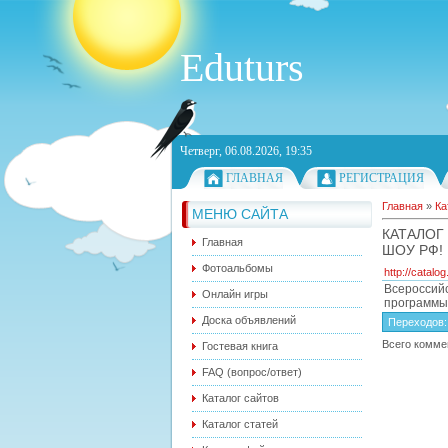
Eduturs
Четверг, 06.08.2026, 19:35
ГЛАВНАЯ
РЕГИСТРАЦИЯ
Главная
»
Ка
МЕНЮ САЙТА
КАТАЛОГ
Главная
ШОУ РФ!
Фотоальбомы
http://catalog.
Всероссийс
Онлайн игры
программы,
Доска объявлений
Переходов
Всего комме
Гостевая книга
FAQ (вопрос/ответ)
Каталог сайтов
Каталог статей