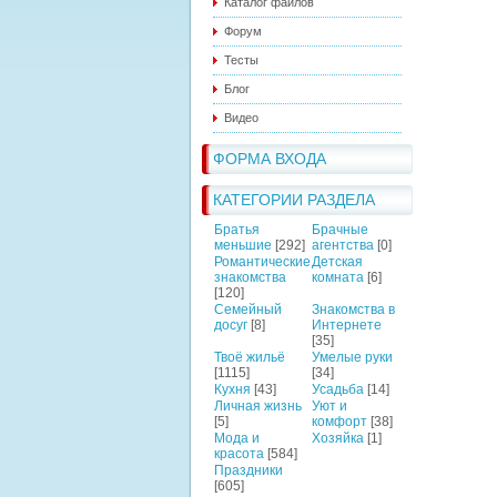
Каталог файлов
Форум
Тесты
Блог
Видео
ФОРМА ВХОДА
КАТЕГОРИИ РАЗДЕЛА
Братья
Брачные
меньшие
[292]
агентства
[0]
Романтические
Детская
знакомства
комната
[6]
[120]
Семейный
Знакомства в
досуг
[8]
Интернете
[35]
Твоё жильё
Умелые руки
[1115]
[34]
Кухня
[43]
Усадьба
[14]
Личная жизнь
Уют и
[5]
комфорт
[38]
Мода и
Хозяйка
[1]
красота
[584]
Праздники
[605]